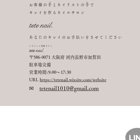
・ ・
お客様の手とネイ
リストの手で
キレイを作るネイルサロン
tete na
il.
あなたのキレイのお手伝いをさせてください
パラジェル登録サロン
​t
ete n
ail.
〒586-0071 大阪府 河内長野市加賀田
​駐車場完備
営業時間:9:00〜17
:30
UR
L
htt
ps://tetenail.wixsite.com/website
✉
tetenail1010@gmail.com