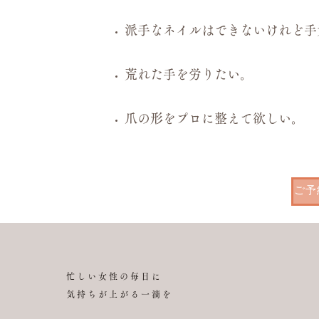
派手なネイルはできないけれど手
荒れた手を労りたい。
爪の形をプロに整えて欲しい。
ご予
忙しい女性の毎日に
気持ちが上がる一滴を