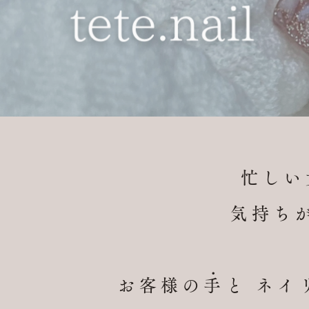
忙しい
気持ち
​・
お客様の手と ネイ